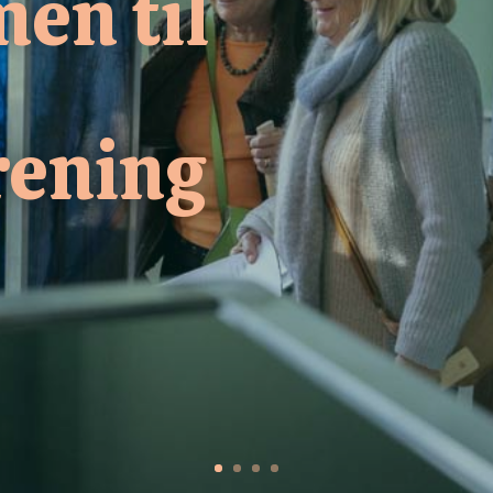
en til
rening