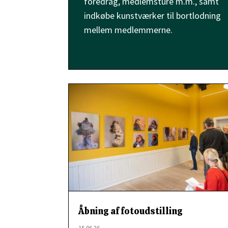
foredrag, medlemsture m.m., samt
indkøbe kunstværker til bortlodning
mellem medlemmerne.
Åbning af fotoudstilling
15.06.26